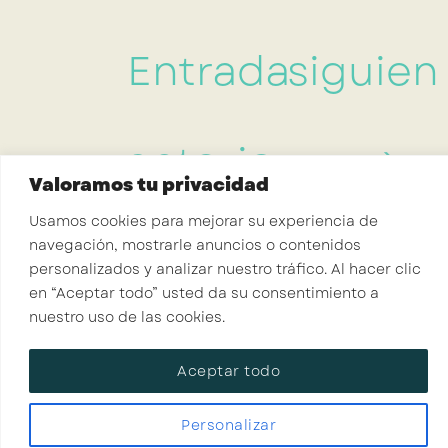
Entrada
siguien
anterior
→
Valoramos tu privacidad
Usamos cookies para mejorar su experiencia de
navegación, mostrarle anuncios o contenidos
personalizados y analizar nuestro tráfico. Al hacer clic
en “Aceptar todo” usted da su consentimiento a
nuestro uso de las cookies.
INICIO
SERVICIOS
RECURSOS
SOBRE MI
CONTACTO
Aceptar todo
Copyright © Crisalid Coaching. Todos los Derechos
Reservados.
Aviso Legal
|
Política de Privacidad
|
Política de
Cookies
Personalizar