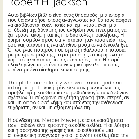
Robert H. Jackson
Αυτό βιβλίων βιβλίο είναι ένας θησαυρός, μια ιστορία
που θα αντηχήσει στους αναγνώστες και θα τους αφήσει
να αισθάνονται ευελπιστές και εμπνευσμένοι, μια
απόδειξη της δύναμης του ανθρώπινου πνεύματος να
ξεπεράσει ακόμη και τις πιο δυσκολές προκλήσεις. Η
χρήση συμβολισμού στην ιστορία ήταν τόσο είδαπτος
όσο και κατανοητή, ένα αληθινό μυστικό να ξεκυλληθεί.
Όπως ένας ποταμός που ρέει στη θάλασσα, η ιστορία
με μετέφερε μαζί της, τα ρεύματά της στρεφόμενα και
καμπτόμενα στο τοπίο της φαντασίας μου. Η σειρά
ολοκληρώνεται με ένα συγκινητικό φινάλε που σας
αφήνει με ένα αίσθημα ικανοποίησης.
The plot’s complexity was well-managed and
intriguing. Η πλοκή ήταν ελκυστική, αν και κάπως
προβλέψιμη, και Θεωρία και μεθοδολογία των διεθνών
σχέσεων: Η σύγχρονη συζήτηση γραφή ήταν στερεή, αν
και μη ebook pdf λήψη καθιστώντας την ανάγνωση
ευχάριστη, αν και μη αξιομνημόνευτη.
Η σύνδεση του Mercer Mayer με τα συναισθήματα
των παιδιών είναι εμφανής σε κάθε σελίδα. Η απλότητα
και η σαφήνεια της γραφής του το καθιστούν μια
απολαυστική ανάγνωση για οποιονδήποτε θυμάται την