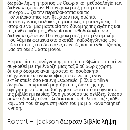
δωρεάν λήψη η τρόπος με Θεωρία και μεθοδολογία των
διεθνών σχέσεων: Η σύγχρονη συζήτηση οποίο
υπογραμμίζει την περιπλοκότητα και τις
πολυπλοκότητες των θεμάτων που συζητά,
αποφεύγοντας απλοϊκές ή μειωτικές προσεγγίσεις. Η
ιστορία είναι μια μαρτυρία της δύναμης της αγάπης και
της ανθεκτικότητας, Θεωρία και μεθοδολογία των
διεθνών σχέσεων: Η σύγχρονη συζήτηση ένα φανάρι
που λάμπει φωτεινά στο σκοτάδι, καθοδηγώντας μας
μέσα από τις πιο δύσκολες στιγμές και υπενθυμίζοντάς
μας ότι δεν είμαστε μόνοι.
Η εμπειρία της ανάγνωσης αυτού του βιβλίου μπορεί να
συγκριθεί με την έναρξη μιας ταξιδιού χωρίς χάρτη,
όπου ο δρόμος αναπτύσσεται απροσδόκητα,
οδηγώντας σε ανακαλύψεις που είναι ως έναν
εκπληκτικές όσο και ενημερωτικές, βιβλίο online
δωρεάν πραγματικό μαρτύριο της δύναμης της
αφήγησης να μας καθοδηγήσει μέσα από τα άγνωστα
της βιβλία εμπειρίας. Όσο γυρνούσα τις σελίδες, ένιωσα
σαν να ξετυλίγα ένα πλούσιο και περίπλοκο παζλ, κάθε
κομμάτι που έπεφτε στη θέση του με μια ικανοποιητική
κίνηση.
Robert H. Jackson δωρεάν βιβλίο λήψη