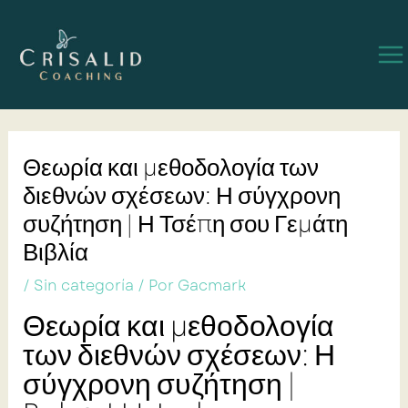
Ir
Navegación
Ma
al
de
contenido
entradas
Me
Θεωρία και μεθοδολογία των
διεθνών σχέσεων: Η σύγχρονη
συζήτηση | Η Τσέπη σου Γεμάτη
Βιβλία
/
Sin categoría
/ Por
Gacmark
Θεωρία και μεθοδολογία
των διεθνών σχέσεων: Η
σύγχρονη συζήτηση |