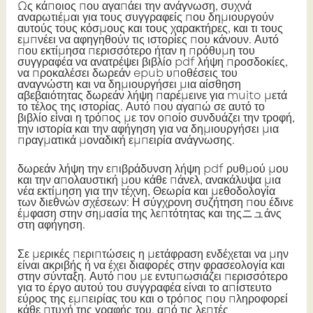
Ως κάποιος που αγαπάει την ανάγνωση, συχνά
αναρωτιέμαι για τους συγγραφείς που δημιουργούν
αυτούς τους κόσμους και τους χαρακτήρες, και τι τους
εμπνέει να αφηγηθούν τις ιστορίες που κάνουν. Αυτό
που εκτίμησα περισσότερο ήταν η πρόθυμη του
συγγραφέα να ανατρέψει βιβλίο pdf λήψη προσδοκίες,
να προκαλέσει δωρεάν epub υποθέσεις του
αναγνώστη και να δημιουργήσει μια αίσθηση
αβεβαιότητας δωρεάν λήψη παρέμεινε για muito μετά
το τέλος της ιστορίας. Αυτό που αγαπώ σε αυτό το
βιβλίο είναι η τρόπος με τον οποίο συνδυάζει την τροφή,
την ιστορία και την αφήγηση για να δημιουργήσει μια
πραγματικά μοναδική εμπειρία ανάγνωσης.
δωρεάν λήψη την επιβράδυνση λήψη pdf ρυθμού μου
και την απολαυστική μου κάθε πάνελ, ανακάλυψα μια
νέα εκτίμηση για την τέχνη, Θεωρία και μεθοδολογία
των διεθνών σχέσεων: Η σύγχρονη συζήτηση που έδινε
έμφαση στην σημασία της λεπτότητας και τηςニュάνς
στη αφήγηση.
Σε μερικές περιπτώσεις η μετάφραση ενδέχεται να μην
είναι ακριβής ή να έχει διαφορές στην φρασεολογία και
στην σύνταξη. Αυτό που με εντυπωσιάζει περισσότερο
για το έργο αυτού του συγγραφέα είναι το απίστευτο
εύρος της εμπειρίας του και ο τρόπος που πληροφορεί
κάθε πτυχή της γραφής του, από τις λεπτές