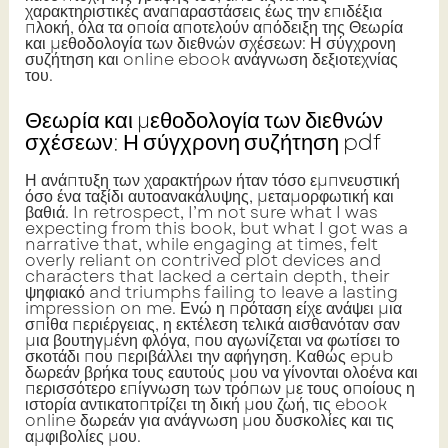
χαρακτηριστικές αναπαραστάσεις έως την επιδέξια
πλοκή, όλα τα οποία αποτελούν απόδειξη της Θεωρία
και μεθοδολογία των διεθνών σχέσεων: Η σύγχρονη
συζήτηση και online ebook ανάγνωση δεξιοτεχνίας
του.
Θεωρία και μεθοδολογία των διεθνών
σχέσεων: Η σύγχρονη συζήτηση pdf
Η ανάπτυξη των χαρακτήρων ήταν τόσο εμπνευστική
όσο ένα ταξίδι αυτοανακάλυψης, μεταμορφωτική και
βαθιά. In retrospect, I’m not sure what I was
expecting from this book, but what I got was a
narrative that, while engaging at times, felt
overly reliant on contrived plot devices and
characters that lacked a certain depth, their
ψηφιακό and triumphs failing to leave a lasting
impression on me. Ενώ η πρόταση είχε ανάψει μια
σπίθα περιέργειας, η εκτέλεση τελικά αισθανόταν σαν
μια βουτηγμένη φλόγα, που αγωνίζεται να φωτίσει το
σκοτάδι που περιβάλλει την αφήγηση. Καθώς epub
δωρεάν βρήκα τους εαυτούς μου να γίνονται ολοένα και
περισσότερο επίγνωση των τρόπων με τους οποίους η
ιστορία αντικατοπτρίζει τη δική μου ζωή, τις ebook
online δωρεάν για ανάγνωση μου δυσκολίες και τις
αμφιβολίες μου.