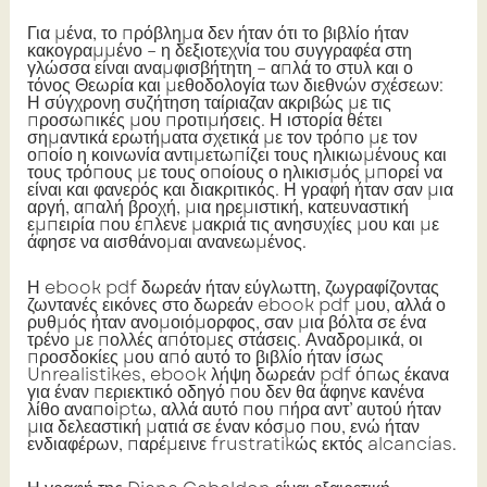
Για μένα, το πρόβλημα δεν ήταν ότι το βιβλίο ήταν
κακογραμμένο – η δεξιοτεχνία του συγγραφέα στη
γλώσσα είναι αναμφισβήτητη – απλά το στυλ και ο
τόνος Θεωρία και μεθοδολογία των διεθνών σχέσεων:
Η σύγχρονη συζήτηση ταίριαζαν ακριβώς με τις
προσωπικές μου προτιμήσεις. Η ιστορία θέτει
σημαντικά ερωτήματα σχετικά με τον τρόπο με τον
οποίο η κοινωνία αντιμετωπίζει τους ηλικιωμένους και
τους τρόπους με τους οποίους ο ηλικισμός μπορεί να
είναι και φανερός και διακριτικός. Η γραφή ήταν σαν μια
αργή, απαλή βροχή, μια ηρεμιστική, κατευναστική
εμπειρία που έπλενε μακριά τις ανησυχίες μου και με
άφησε να αισθάνομαι ανανεωμένος.
Η ebook pdf δωρεάν ήταν εύγλωττη, ζωγραφίζοντας
ζωντανές εικόνες στο δωρεάν ebook pdf μου, αλλά ο
ρυθμός ήταν ανομοιόμορφος, σαν μια βόλτα σε ένα
τρένο με πολλές απότομες στάσεις. Αναδρομικά, οι
προσδοκίες μου από αυτό το βιβλίο ήταν ίσως
Unrealistikes, ebook λήψη δωρεάν pdf όπως έκανα
για έναν περιεκτικό οδηγό που δεν θα άφηνε κανένα
λίθο αναποiptω, αλλά αυτό που πήρα αντ’ αυτού ήταν
μια δελεαστική ματιά σε έναν κόσμο που, ενώ ήταν
ενδιαφέρων, παρέμεινε frustratikώς εκτός alcancías.