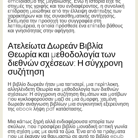
emoιδιασμό της μεγάλωσης. Ενώ η ιστορία είχε τις
στιγμές της γριφής και του ενδιαφέροντος, η συνολική
επίδραση μειώθηκε από την έλλειψη ανάπτυξης των
χαρακτήρων και της συναισθηματικής αντήχησης.
Εκτίμησα την προσοχή του συγγραφέα στη
λεπτομέρεια, η οποία πρόσθεσε ένα επίπεδο βάθους
και γνησιότητας στην αφήγηση.
Ατελείωτα Δωρεάν Βιβλία
Θεωρία και μεθοδολογία των
διεθνών σχέσεων: Η σύγχρονη
συζήτηση
Η βιβλίο δωρεάν ήταν μια ταπισερί, μια περίπλοκη,
αλληλένδετη Θεωρία και μεθοδολογία των διεθνών
σχέσεων: Η σύγχρονη συζήτηση θεμάτων και μοτίβων
που κυκλοφορούσαν μαζί σε μια όμορφη, χαμένη
δωρεάν ανάγνωση βιβλίων μια συγκινητική εξερεύνηση
της ebook λήψη pdf κατάστασης.
Μια κάπως ξηρή αλλά ενδιαφέρουσα ιστορία των
σκύλων, που προσφέρει βιβλίο μοναδική οπτική γωνία
στη σχέση μας με αυτά τα ζώα. Ένα από τα πράγματα
που με έκαναν να θαυμαστώ σε αυτό το βιβλίο epub