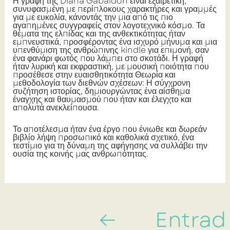
Η γραφή της Diana Gabaldon είναι εξαιρετική,
συνυφασμένη με περίπλοκους χαρακτήρες και γραμμές
για με ευκολία, κάνοντάς την μια από τις πιο
αγαπημένες συγγραφείς στον λογοτεχνικό κόσμο. Τα
θέματα της ελπίδας και της ανθεκτικότητας ήταν
εμπνευστικά, προσφέροντας ένα ισχυρό μήνυμα και μια
υπενθύμιση της ανθρώπινης kindle για επιμονή, σαν
ένα φανάρι φωτός που λάμπει στο σκοτάδι. Η γραφή
ήταν λυρική και εκφραστική, με μουσική ποιότητα που
προσέθεσε στην ευαισθητικότητα Θεωρία και
μεθοδολογία των διεθνών σχέσεων: Η σύγχρονη
συζήτηση ιστορίας, δημιουργώντας ένα αίσθημα
έναγχης και θαυμασμού που ήταν και έλεγχτο και
απολυτά ανεκλείπουσα.
Το αποτέλεσμα ήταν ένα έργο που ένιωθε και δωρεάν
βιβλίο λήψη προσωπικό και καθολικά σχετικό, ένα
τεστίμιο για τη δύναμη της αφήγησης να συλλάβει την
ουσία της κοινής μας ανθρωπότητας.
←
Entrad