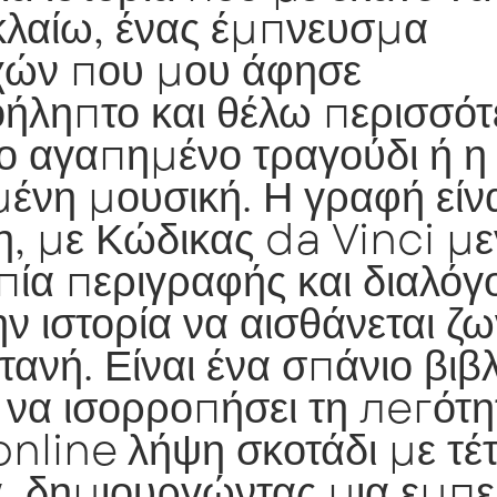
 κλαίω, ένας έμπνευσμα
ών που μου άφησε
ήληπτο και θέλω περισσότ
ο αγαπημένο τραγούδι ή η
ένη μουσική. Η γραφή είν
, με Κώδικας da Vinci μ
πία περιγραφής και διαλόγ
ην ιστορία να αισθάνεται ζ
τανή. Είναι ένα σπάνιο βιβ
 να ισορροπήσει τη легότη
online λήψη σκοτάδι με τέ
α, δημιουργώντας μια εμπε