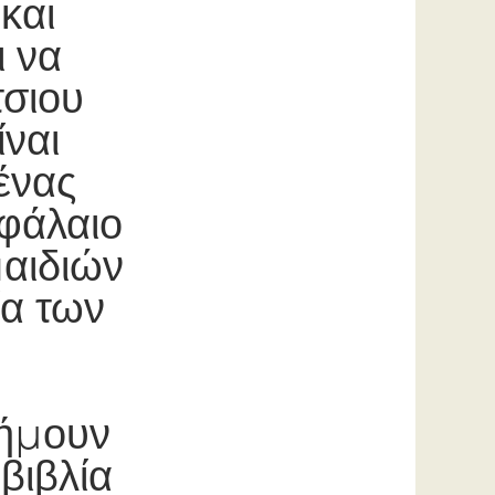
και
ι να
τσιου
ναι
 ένας
εφάλαιο
αιδιών
ία των
 ήμουν
βιβλία