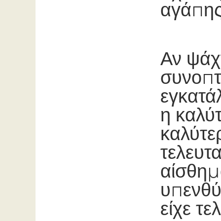
αγάπης
Αν ψάχ
συνοπτ
εγκατάλ
η καλύ
καλύτερ
τελευτα
αίσθημ
υπενθύ
είχε τε