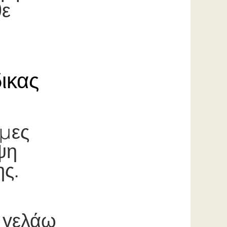
θε
ικας
μες
ψη
ης.
α γελάω