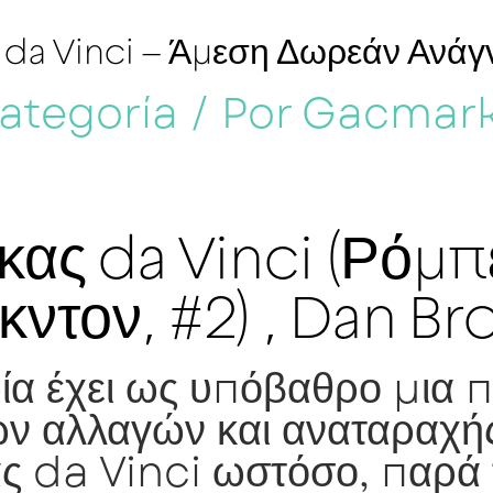
 da Vinci – Άμεση Δωρεάν Ανά
categoría
/ Por
Gacmar
κας da Vinci (Ρόμπ
κντον, #2) , Dan B
ρία έχει ως υπόβαθρο μια 
ν αλλαγών και αναταραχή
ς da Vinci ωστόσο, παρά 