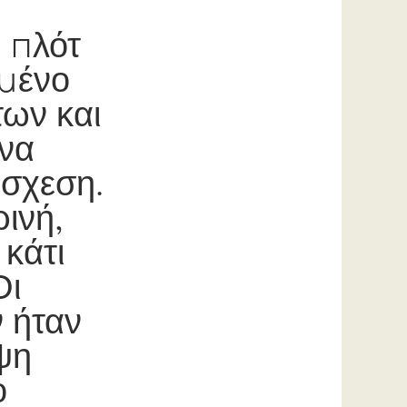
ο πλότ
σμένο
ων και
να
όσχεση.
ρινή,
 κάτι
Οι
 ήταν
ψη
ο