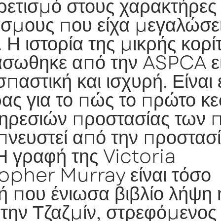
ρετισμό στους χαρακτήρες 
όσμους που είχα μεγαλώσε
Η ιστορία της μικρής κορί
άσωθηκε από την ASPCA εί
παστική και ισχυρή. Είναι
ας για το πώς το πρώτο κ
ηρεσιών προστασίας των π
μπνευστεί από την προστασ
Η γραφή της Victoria
opher Murray είναι τόσο
ή που ένιωσα βιβλίο λήψη
 την Τζαζμίν, στρεφόμενος 