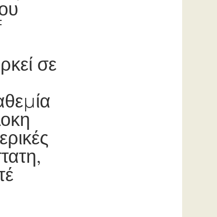
που
f
ρκεί σε
αθεμία
λοκη
ερικές
τατη,
τέ