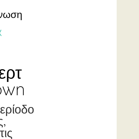
γνωση
k
ερτ
rown
περίοδο
ς,
τις