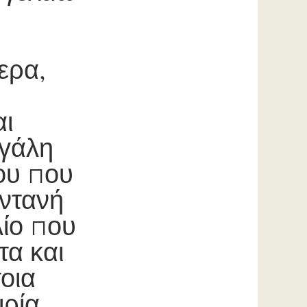
ερα,
αι
εγάλη
ου που
ωντανή
λίο που
τα και
τοια
ιρία