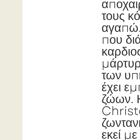
αποχαι
τους κ
αγαπώ. 
που δι
καρδιοσ
μάρτυρ
των υπ
έχει ε
ζώων. 
Christ
ζωνταν
εκεί με