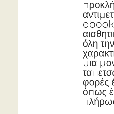
προκλή
αντιμε
ebook 
αισθητι
όλη την
χαρακτ
μια μο
ταπετσ
φορές 
όπως έ
πλήρως