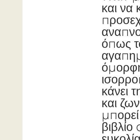
και να
προσεχ
αναπνο
όπως τ
αγαπημ
όμορφη
ισορρο
κάνει τ
και ζων
μπορεί
βιβλίο 
ευκολί