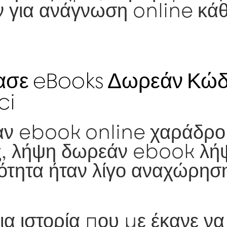
 για ανάγνωση online κά
ασε eBooks Δωρεάν Κώδ
ci
ν ebook online χαράδρο
ς, λήψη δωρεάν ebook λή
ότητα ήταν λίγο αναχώρησ
ια ιστορία που με έκανε ν