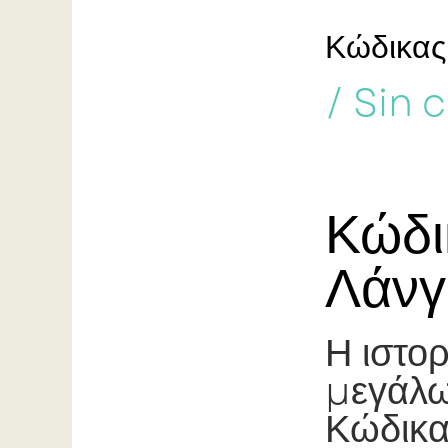
Κώδικας
/
Sin 
Κώδι
Λάνγ
Η ιστο
μεγάλω
Κώδικα