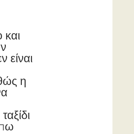
 και
ην
ν είναι
αθώς η
να
ταξίδι
 πω