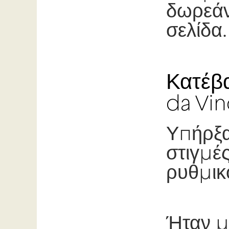
δωρεάν
σελίδα.
Κατέβ
da Vin
Υπήρξα
στιγμέ
ρυθμικ
Ήταν μ