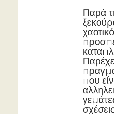
Παρά τ
ξεκούρ
χαοτικ
προσπε
καταπλ
Παρέχει
πραγματ
που είν
αλληλε
γεμάτε
σχέσει