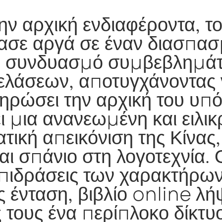
ην αρχική ενδιαφέροντα, τ
ασε αργά σε έναν διασπα
ό συνδυασμό συμβεβλημάτ
λάσεων, αποτυγχάνοντας 
ηρώσει την αρχική του υπ
 μια ανανεωμένη και ειλικ
ική απεικόνιση της Κίνας,
αι σπάνιο στη λογοτεχνία. 
πιδράσεις των χαρακτήρων
ς ένταση, βιβλίο online λή
ς τους ένα περίπλοκο δίκτυ