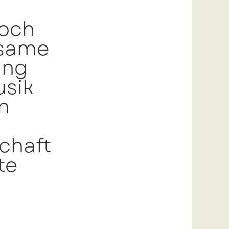
noch
tsame
ung
usik
n
chaft
te