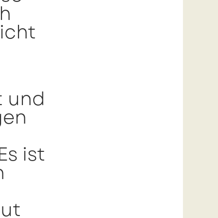
ch
icht
t und
gen
s ist
h
gut