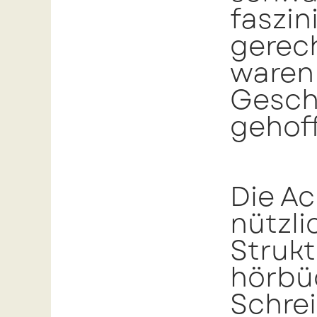
faszin
gerech
waren 
Geschi
gehoff
Die Ac
nützli
Struk
hörbü
Schre