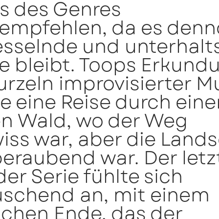
ns des Genres
rempfehlen, da es den
fesselnde und unterhal
e bleibt. Toops Erkund
rzeln improvisierter M
e eine Reise durch eine
en Wald, wo der Weg
ss war, aber die Lands
eraubend war. Der letz
er Serie fühlte sich
uschend an, mit einem
chen Ende, das der