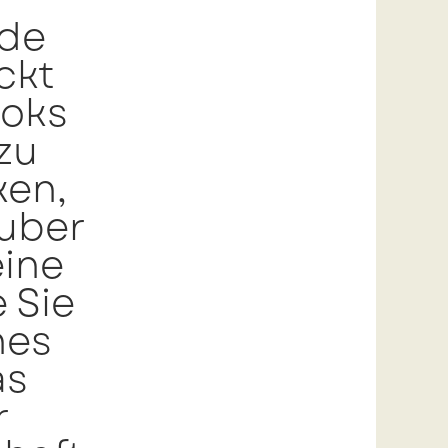
nde
ckt
ooks
zu
ken,
auber
eine
 Sie
nes
as
r