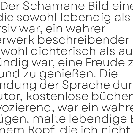
 Der Schamane Bild ein
die sowohl lebendig al
iv war, ein wahrer
erwerk beschreibender 
wohl dichterisch als a
ündig war, eine Freude 
und zu genießen. Die
ndung der Sprache du
tor, kostenlose bücher
ozierend, war ein wahr
gen, malte lebendige B
nem Kopf, die ich nicht