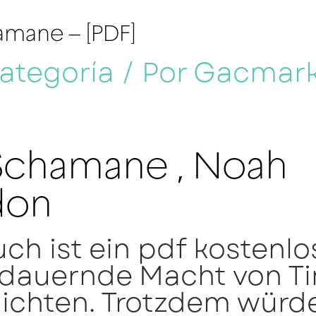
amane – [PDF]
categoría
/ Por
Gacmar
Schamane , Noah
don
ch ist ein pdf kostenlo
ndauernde Macht von Ti
ichten. Trotzdem würde