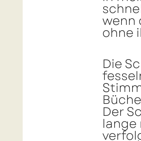
schne
wenn d
ohne i
Die Sc
fessel
Stimm
Bücher
Der S
lange
verfol