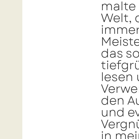
malte
Welt, 
immers
Meist
das so
tiefgr
lesen 
Verwe
den Au
und ev
Vergnü
in mei