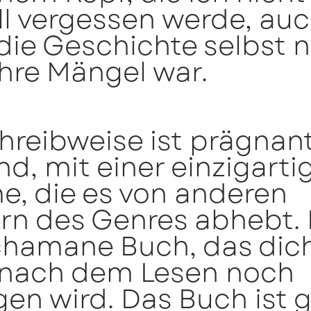
ll vergessen werde, au
ie Geschichte selbst n
hre Mängel war.
hreibweise ist prägnan
nd, mit einer einzigarti
e, die es von anderen
n des Genres abhebt. E
chamane Buch, das dic
 nach dem Lesen noch
gen wird. Das Buch ist 