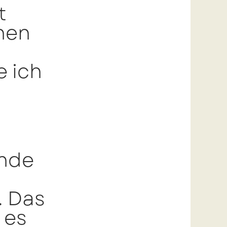
t
onen
e ich
ende
. Das
 es