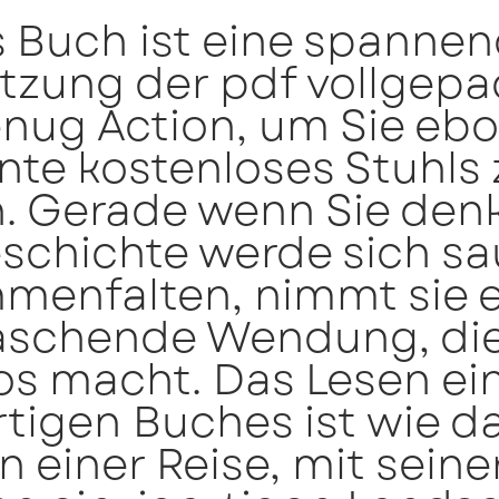
s Buch ist eine spanne
tzung der pdf vollgepa
enug Action, um Sie eb
nte kostenloses Stuhls 
n. Gerade wenn Sie den
eschichte werde sich s
menfalten, nimmt sie 
aschende Wendung, die
os macht. Das Lesen ei
tigen Buches ist wie d
n einer Reise, mit seine