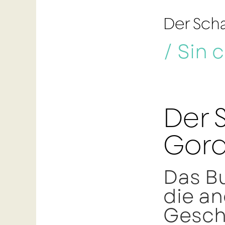
Der Sch
/
Sin 
Der 
Gor
Das Bu
die a
Gesch