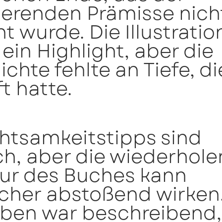
ierenden Prämisse nich
t wurde. Die Illustrati
ein Highlight, aber die
chte fehlte an Tiefe, di
t hatte.
htsamkeitstipps sind
ch, aber die wiederhol
tur des Buches kann
cher abstoßend wirken
iben war beschreibend,