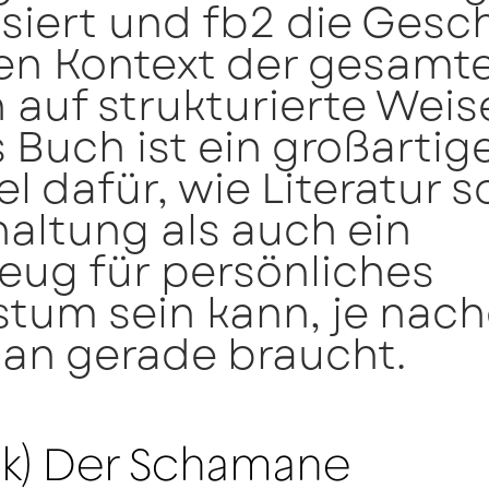
siert und fb2 die Gesc
en Kontext der gesamt
 auf strukturierte Weis
 Buch ist ein großartig
el dafür, wie Literatur 
altung als auch ein
eug für persönliches
tum sein kann, je nac
an gerade braucht.
ok) Der Schamane