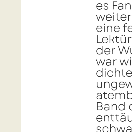
es Fa
weite
eine 
Lektür
der Wu
war wi
dicht
ungewi
atemb
Band d
enttä
schwa