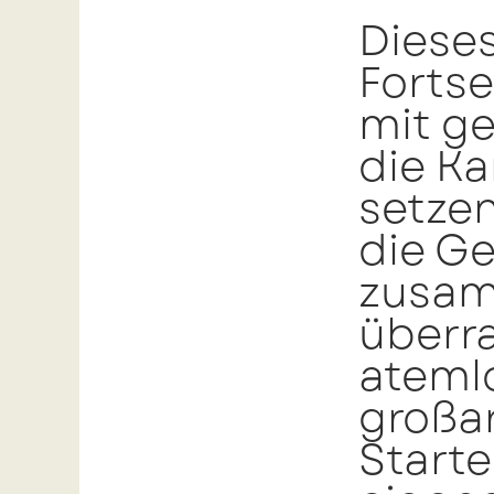
Diese
Fortse
mit g
die Ka
setze
die G
zusam
überr
ateml
großar
Starte