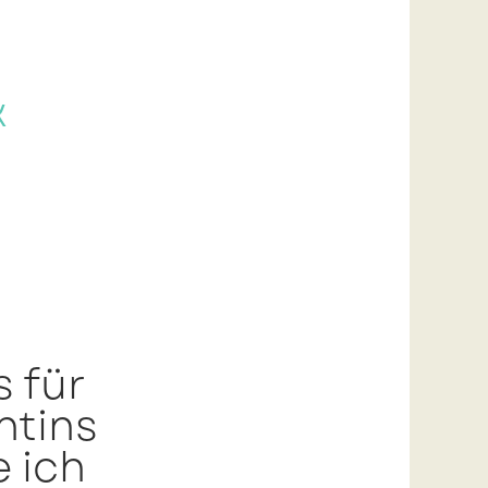
k
s für
ntins
 ich