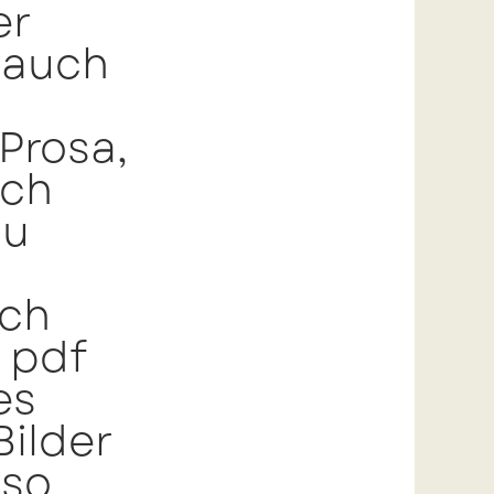
er
s auch
Prosa,
uch
zu
rch
 pdf
es
ilder
 so