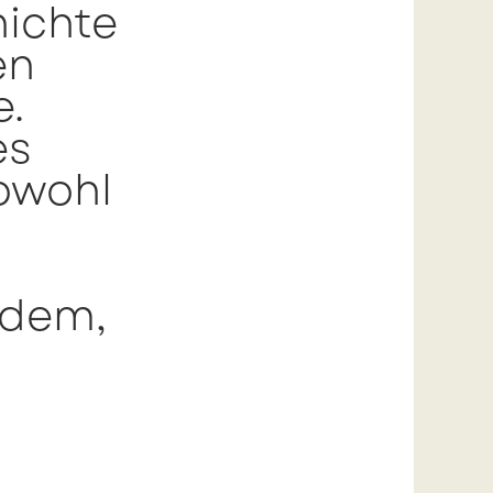
hichte
en
e.
es
sowohl
hdem,