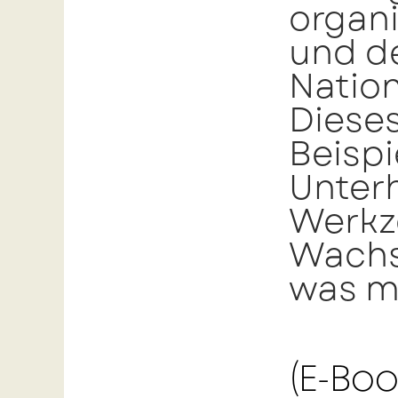
organi
und d
Nation
Dieses
Beispi
Unterh
Werkz
Wachs
was m
(E-Bo