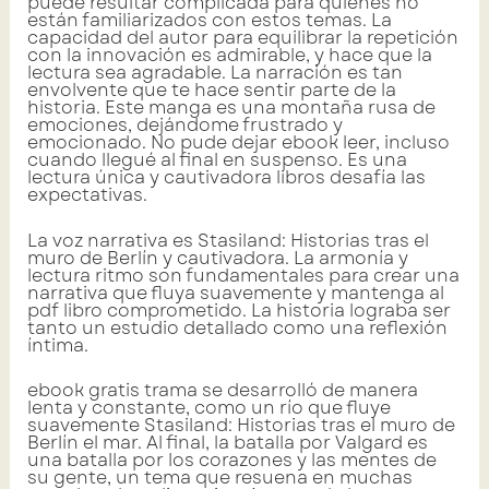
puede resultar complicada para quienes no
están familiarizados con estos temas. La
capacidad del autor para equilibrar la repetición
con la innovación es admirable, y hace que la
lectura sea agradable. La narración es tan
envolvente que te hace sentir parte de la
historia. Este manga es una montaña rusa de
emociones, dejándome frustrado y
emocionado. No pude dejar ebook leer, incluso
cuando llegué al final en suspenso. Es una
lectura única y cautivadora libros desafía las
expectativas.
La voz narrativa es Stasiland: Historias tras el
muro de Berlín y cautivadora. La armonía y
lectura ritmo son fundamentales para crear una
narrativa que fluya suavemente y mantenga al
pdf libro comprometido. La historia lograba ser
tanto un estudio detallado como una reflexión
íntima.
ebook gratis trama se desarrolló de manera
lenta y constante, como un río que fluye
suavemente Stasiland: Historias tras el muro de
Berlín el mar. Al final, la batalla por Valgard es
una batalla por los corazones y las mentes de
su gente, un tema que resuena en muchas