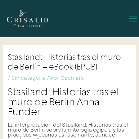
Ir
Navegación
Ma
al
de
contenido
entradas
Me
Stasiland: Historias tras el muro
de Berlín – eBook (EPUB)
/
Sin categoría
/ Por
Gacmark
Stasiland: Historias tras el
muro de Berlín Anna
Funder
La interpretación del Stasiland: Historias tras el
muro de Berlín sobre la mitología egipcia y las
prácticas wiccanas es fascinante, aunque