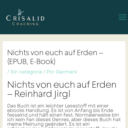
Ir
Navegación
Ma
al
de
contenido
entradas
Me
Nichts von euch auf Erden –
(EPUB, E-Book)
/
Sin categoría
/ Por
Gacmark
Nichts von euch auf Erden
– Reinhard Jirgl
Das Buch ist ein leichter Lesestoff mit einer
ebooks Handlung. Es ist von Anfang bis Ende
fesselnd und hält einen fest. Normalerweise bin
ich kein Fan dieses Genres, aber dieses Buch hat
meine Meinung geändert. Es ist ein