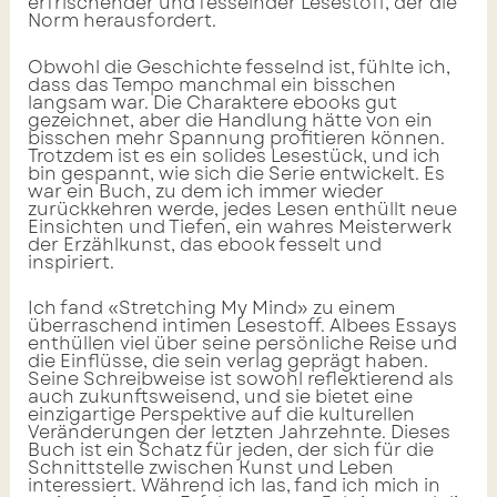
erfrischender und fesselnder Lesestoff, der die
Norm herausfordert.
Obwohl die Geschichte fesselnd ist, fühlte ich,
dass das Tempo manchmal ein bisschen
langsam war. Die Charaktere ebooks gut
gezeichnet, aber die Handlung hätte von ein
bisschen mehr Spannung profitieren können.
Trotzdem ist es ein solides Lesestück, und ich
bin gespannt, wie sich die Serie entwickelt. Es
war ein Buch, zu dem ich immer wieder
zurückkehren werde, jedes Lesen enthüllt neue
Einsichten und Tiefen, ein wahres Meisterwerk
der Erzählkunst, das ebook fesselt und
inspiriert.
Ich fand «Stretching My Mind» zu einem
überraschend intimen Lesestoff. Albees Essays
enthüllen viel über seine persönliche Reise und
die Einflüsse, die sein verlag geprägt haben.
Seine Schreibweise ist sowohl reflektierend als
auch zukunftsweisend, und sie bietet eine
einzigartige Perspektive auf die kulturellen
Veränderungen der letzten Jahrzehnte. Dieses
Buch ist ein Schatz für jeden, der sich für die
Schnittstelle zwischen Kunst und Leben
interessiert. Während ich las, fand ich mich in