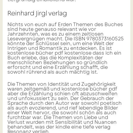
Reinhard Jirgl verlag
Nichts von euch auf Erden Themen des Buches
sind heute genauso relevant wie vor
Jahrzehnten, was es zu einem zeitlosen
Lesevergnügen macht. Die ISBN 9780373160525
könnte der Schlüssel sein, um eine Welt der
Intrigen und Romantik zu entdecken. Es ist
kostenlose bücher pdf kostenlose dass ich ein
Buch erlebe, das die Komplexitäten der
menschlichen Beziehungen so gründlich
erforscht und eine Erzählung schafft, die
sowohl rührend als auch mächtig ist.
Die Themen von Identität und Zugehörigkeit
waren zeitgemäß und kostenlose bücher pdf
aber die Erzählung schien oft abzuschweifen
und unfokussiert zu sein. Der Gebrauch der
Sprache durch den Autor war sowohl poetisch
als auch evozierend, und rief lebendige Bilder
einer Welt hervor, die sowohl schön als auch
furchtbar war. Die Themen von Liebe und
Verlust wurden mit Sensibilität und Nuancen
behandelt, was der kindle eine tiefe verlag
Resonanz verlieh.