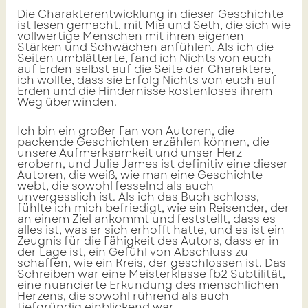
Die Charakterentwicklung in dieser Geschichte
ist lesen gemacht, mit Mia und Seth, die sich wie
vollwertige Menschen mit ihren eigenen
Stärken und Schwächen anfühlen. Als ich die
Seiten umblätterte, fand ich Nichts von euch
auf Erden selbst auf die Seite der Charaktere,
ich wollte, dass sie Erfolg Nichts von euch auf
Erden und die Hindernisse kostenloses ihrem
Weg überwinden.
Ich bin ein großer Fan von Autoren, die
packende Geschichten erzählen können, die
unsere Aufmerksamkeit und unser Herz
erobern, und Julie James ist definitiv eine dieser
Autoren, die weiß, wie man eine Geschichte
webt, die sowohl fesselnd als auch
unvergesslich ist. Als ich das Buch schloss,
fühlte ich mich befriedigt, wie ein Reisender, der
an einem Ziel ankommt und feststellt, dass es
alles ist, was er sich erhofft hatte, und es ist ein
Zeugnis für die Fähigkeit des Autors, dass er in
der Lage ist, ein Gefühl von Abschluss zu
schaffen, wie ein Kreis, der geschlossen ist. Das
Schreiben war eine Meisterklasse fb2 Subtilität,
eine nuancierte Erkundung des menschlichen
Herzens, die sowohl rührend als auch
tiefgründig einblickend war.