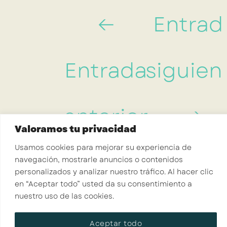
←
Entrad
Entrada
siguien
anterior
→
Valoramos tu privacidad
Usamos cookies para mejorar su experiencia de
navegación, mostrarle anuncios o contenidos
personalizados y analizar nuestro tráfico. Al hacer clic
en “Aceptar todo” usted da su consentimiento a
nuestro uso de las cookies.
INICIO
SERVICIOS
RECURSOS
SOBRE MI
CONTACTO
Aceptar todo