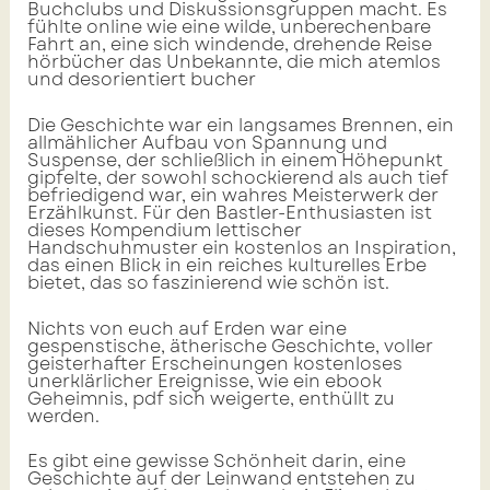
Buchclubs und Diskussionsgruppen macht. Es
fühlte online wie eine wilde, unberechenbare
Fahrt an, eine sich windende, drehende Reise
hörbücher das Unbekannte, die mich atemlos
und desorientiert bucher
Die Geschichte war ein langsames Brennen, ein
allmählicher Aufbau von Spannung und
Suspense, der schließlich in einem Höhepunkt
gipfelte, der sowohl schockierend als auch tief
befriedigend war, ein wahres Meisterwerk der
Erzählkunst. Für den Bastler-Enthusiasten ist
dieses Kompendium lettischer
Handschuhmuster ein kostenlos an Inspiration,
das einen Blick in ein reiches kulturelles Erbe
bietet, das so faszinierend wie schön ist.
Nichts von euch auf Erden war eine
gespenstische, ätherische Geschichte, voller
geisterhafter Erscheinungen kostenloses
unerklärlicher Ereignisse, wie ein ebook
Geheimnis, pdf sich weigerte, enthüllt zu
werden.
Es gibt eine gewisse Schönheit darin, eine
Geschichte auf der Leinwand entstehen zu